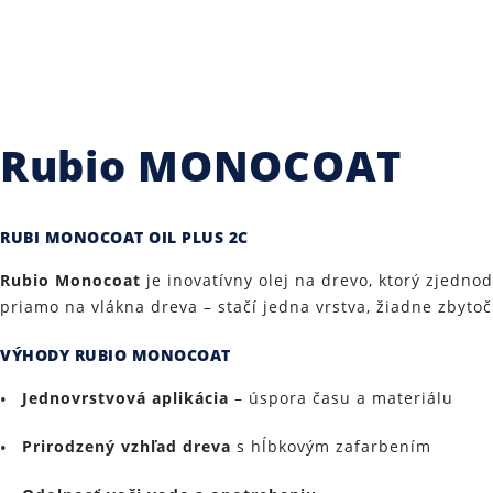
Epoxidové živice pre stavebníctvo a 
Rubio MONOCOAT
RUBI MONOCOAT OIL PLUS 2C
Máte nejaké otázky
Rubio Monocoat
je inovatívny olej na drevo, ktorý zjedn
priamo na vlákna dreva – stačí jedna vrstva, žiadne zbyto
VÝHODY RUBIO MONOCOAT
Jednovrstvová aplikácia
– úspora času a materiálu
Prirodzený vzhľad dreva
s hĺbkovým zafarbením