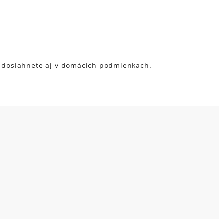
ok dosiahnete aj v domácich podmienkach.
rane osobných údajov