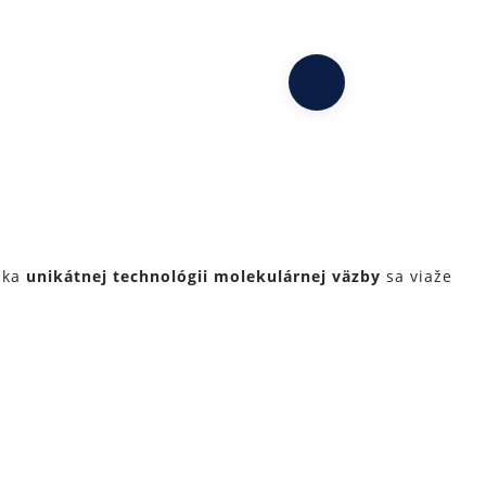
ďaka
unikátnej technológii molekulárnej väzby
sa viaže
ntakt