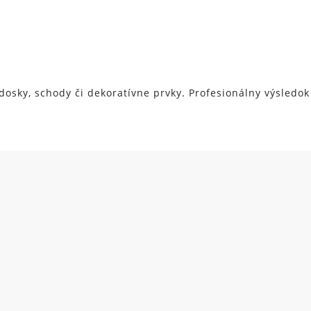
)
dosky, schody či dekoratívne prvky. Profesionálny výsled
NEWSLETTER
acovaním
osobných údajov
v súlade s nariadením GDPR o och