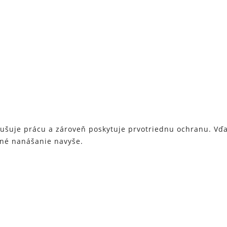
priemysel
Nakupujte u expertov - nakupujte u nás
? Neváhajte nás kontaktovať
odušuje prácu a zároveň poskytuje prvotriednu ochranu. V
Ko
čné nanášanie navyše.