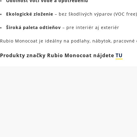
Odolnosť voči vode a opotrebeniu
Ekologické zloženie
– bez škodlivých výparov (VOC free
Široká paleta odtieňov
– pre interiér aj exteriér
Rubio Monocoat je ideálny na podlahy, nábytok, pracovné 
Produkty značky Rubio Monocoat nájdete
TU
Súhlasím so spr